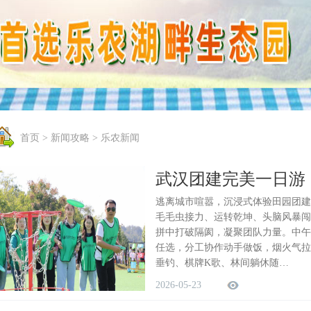
首页
>
新闻攻略
>
乐农新闻
武汉团建完美一日游
逃离城市喧嚣，沉浸式体验田园团建
毛毛虫接力、运转乾坤、头脑风暴闯
拼中打破隔阂，凝聚团队力量。中午沉
任选，分工协作动手做饭，烟火气拉
垂钓、棋牌K歌、林间躺休随…
2026-05-23