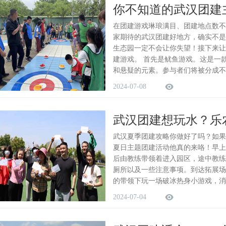
你不知道的武汉团建
在团建游戏琳琅满目、团建地点数不
家期待的武汉团建好地方，确实不是
生态园一定不会让你失望！接下来让
建游戏。 首先是鱿鱼游戏。这是一
和悬疑的元素。参与者们将被分成不
2024-07-08
武汉团建想玩水？乐
武汉夏季团建攻略你做好了吗？如果
夏日主题团建活动他真的来咯！早上
后由教练带领着进入园区，途中教练
厕所以及一些注意事项。到达拓展场
的带领下玩一场破冰热身小游戏，消
2024-07-04