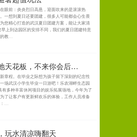
在眼前：炎炎烈日高悬，迎面吹来的是滚滚热
。一想到夏日还要团建，很多人可能都会心生畏
为您精心打造的武汉夏日团建方案，能让大家清
建早上到达园区的安排不同，我们的夏日团建特意
的教…
地天花板，不来你会后…
新章程。在毕业之际想为孩子留下深刻的纪念性
一场武汉小学生毕业一日游吧！乐农湖畔生态园
，具有多种丰富休闲项目的娱乐拓展场地，今年为了
为了让客户有更新鲜欢乐的体验，工作人员准备
：…
，玩水清凉嗨翻天