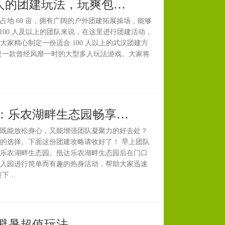
＋人的团建玩法，玩爽包…
地 60 亩，拥有广阔的户外团建拓展操场，能够
于 100 人及以上的团队来说，在这里进行团建活动，
家精心制定一份适合 100 人以上的武汉团建方
是一款曾经风靡一时的大型多人玩法游戏。大家将
：乐农湖畔生态园畅享…
既能放松身心，又能增强团队凝聚力的好去处？
的选择。下面这份团建攻略请收好了！ 早上团队
乐农湖畔生态园。抵达乐农湖畔生态园后在门口
入园进行简单而有趣的热身活动，帮助大家迅速
接下…
避暑超值玩法