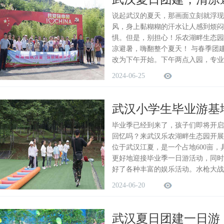
说起武汉的夏天，那画面立刻就浮现
风，身上黏糊糊的汗水让人感到烦闷
惧。但是，别担心！乐农湖畔生态园
凉避暑，嗨翻整个夏天！ 与春季团
改为下午开始。下午两点入园，专业
2024-06-25
武汉小学生毕业游基
毕业季已经到来了，孩子们即将开启
回忆吗？来武汉乐农湖畔生态园开展
位于武汉江夏，是一个占地600亩
更好地迎接毕业季一日游活动，同时
好了各种丰富的娱乐活动。水枪大战
2024-06-20
武汉夏日团建一日游