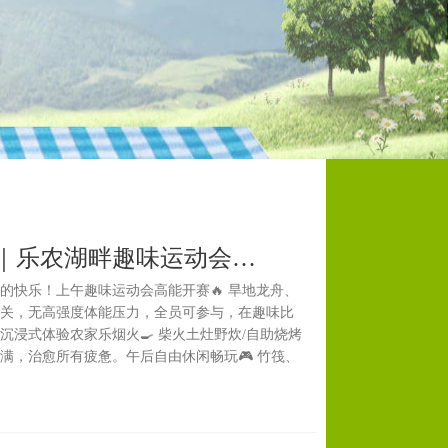
｜乐农湖畔趣味运动会…
的快乐！上午趣味运动会高能开赛🔥 旱地龙舟、
关，无高强度体能压力，全员可参与，在趣味比
浸式体验农家乐烟火🍳 柴火土灶野炊/自助烧烤
满，治愈所有疲惫。午后自由休闲畅玩🎮 竹筏、