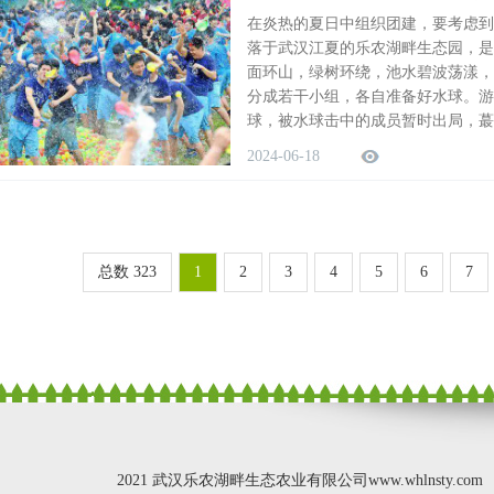
在炎热的夏日中组织团建，要考虑到
落于武汉江夏的乐农湖畔生态园，是
面环山，绿树环绕，池水碧波荡漾，
分成若干小组，各自准备好水球。游
球，被水球击中的成员暂时出局，蕞
2024-06-18
总数 323
1
2
3
4
5
6
7
2021 武汉乐农湖畔生态农业有限公司www.whlnsty.com