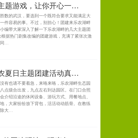
主题游戏，让你开心一…
胜数的武汉，要选到一个既符合要求又能满足大
一件容易的事。不过，别担心！团建来乐农湖畔
小编带大家深入了解一下乐农湖畔的几大主题团
款根据热门剧集改编的团建游戏，充满了紧张次激
同…
农夏日主题团建活动真…
没有也请不要着急，来咯来咯，乐农湖畔生态园
八点级合出发，九点左右到达园区。在门口合照
会介绍沿途的休闲设备、游玩方式、用餐地点、
地，大家纷纷放下背包，活活动动筋骨。在教练
除大…