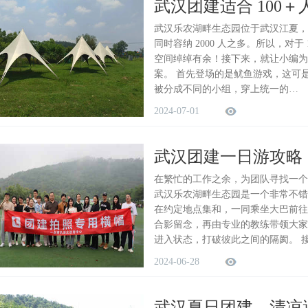
武汉团建适合 100
武汉乐农湖畔生态园位于武汉江夏，占
同时容纳 2000 人之多。所以，对
空间绰绰有余！接下来，就让小编为大
案。 首先登场的是鱿鱼游戏，这可
被分成不同的小组，穿上统一的…
2024-07-01
武汉团建一日游攻略
在繁忙的工作之余，为团队寻找一个
武汉乐农湖畔生态园是一个非常不错
在约定地点集和，一同乘坐大巴前往
合影留念，再由专业的教练带领大家
进入状态，打破彼此之间的隔阂。 
2024-06-28
武汉夏日团建，清凉