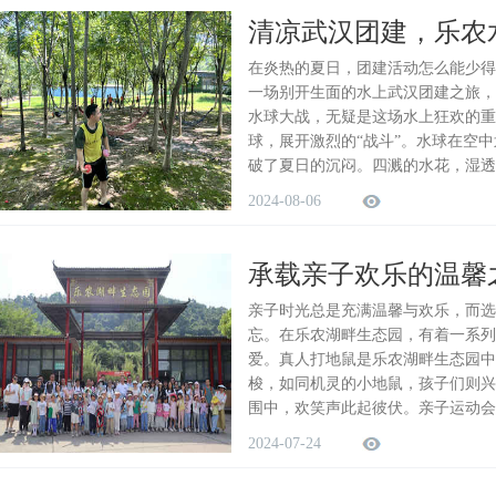
清凉武汉团建，乐农
在炎热的夏日，团建活动怎么能少得
一场别开生面的水上武汉团建之旅，
水球大战，无疑是这场水上狂欢的重
球，展开激烈的“战斗”。水球在空
破了夏日的沉闷。四溅的水花，湿透
2024-08-06
承载亲子欢乐的温馨
亲子时光总是充满温馨与欢乐，而选
忘。在乐农湖畔生态园，有着一系列
爱。真人打地鼠是乐农湖畔生态园中
梭，如同机灵的小地鼠，孩子们则兴
围中，欢笑声此起彼伏。亲子运动会
2024-07-24