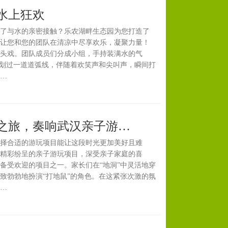
水上狂欢
了与水的亲密接触？乐农湖畔生态园为您打造了
让您和您的团队在清凉中尽享欢乐，凝聚力量！
头戏。团队成员们分成小组，手持装满水的气
中划过一道道弧线，伴随着欢笑声和尖叫声，瞬间打
…
之旅，奏响武汉亲子游…
择合适的游玩项目能让这段时光更加美好且难
精彩纷呈的亲子游玩项目，深受亲子家庭的喜
备受欢迎的项目之一。家长们在“地洞”中灵活地穿
致勃勃地扮演“打地鼠”的角色。在这紧张次激的氛
…