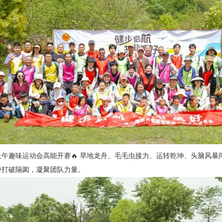
上午趣味运动会高能开赛🔥 旱地龙舟、毛毛虫接力、运转乾坤、头脑风
中打破隔阂，凝聚团队力量。