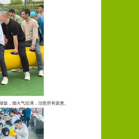
手做饭，烟火气拉满，治愈所有疲惫。