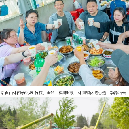
午后自由休闲畅玩🎮 竹筏、垂钓、棋牌K歌、林间躺休随心选，动静结合