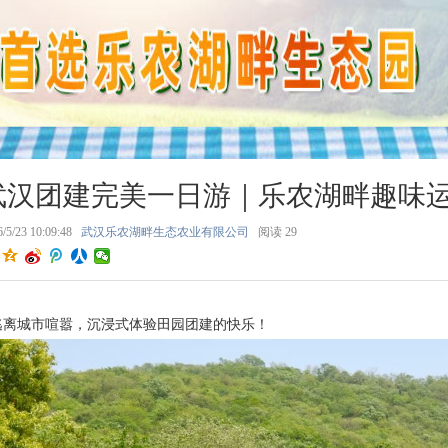
武汉团建完美一日游｜乐农湖畔趣味
/5/23 10:09:48
武汉乐农湖畔生态农业有限公司
阅读
29
逃离城市喧嚣，沉浸式体验田园团建的快乐！