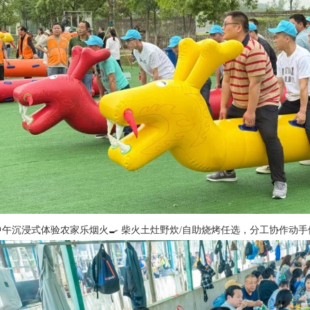
中午沉浸式体验农家乐烟火🍳 柴火土灶野炊/自助烧烤任选，分工协作动