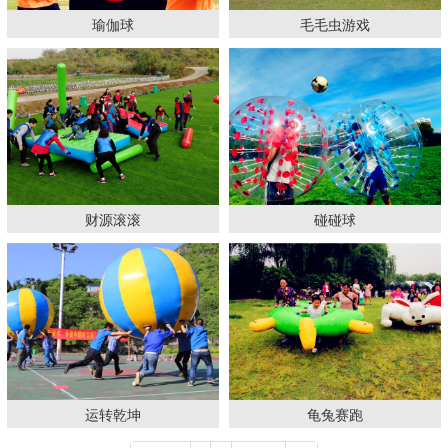
瑜伽球
毛毛虫游戏
财源滚滚
碰碰球
运转乾坤
龟兔赛跑