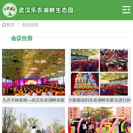

首页
/
会议住宿

会议住宿
九月方林装饰—武汉乐农湖畔农家
大家都说到乐农湖畔农家乐进行的
乐团建案例
武汉公司年会很有意义