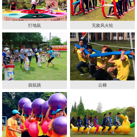
打地鼠
无敌风火轮
袋鼠跳
云梯